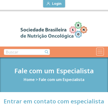
Login
Fale com um Especialista
Home
>
Fale com um Especialista
Entrar em contato com especialista