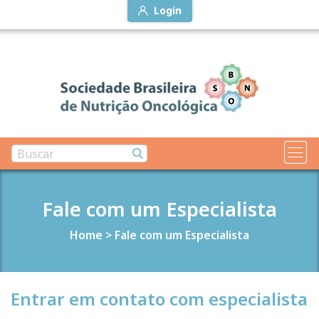
Login
Fale com um Especialista
Home
>
Fale com um Especialista
Entrar em contato com especialista