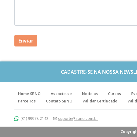
CADASTRE-SE NA NOSSA NEWSL
Home SBNO
Associe-se
Notícias
Cursos
Ev
Parceiros
Contato SBNO
Validar Certificado
Valid
(31) 99978-2142
suporte@sbno.com.br
Copyrigh