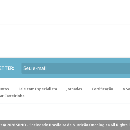
ETTER:
entos
Fale com Especialista
Jornadas
Certificação
A S
ar Carteirinha
t © 2026 SBNO - Sociedade Brasileira de Nutrição Oncologica All Rights