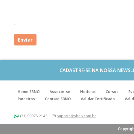
CADASTRE-SE NA NOSSA NEWSL
Home SBNO
Associe-se
Notícias
Cursos
Ev
Parceiros
Contato SBNO
Validar Certificado
Valid
(31) 99978-2142
suporte@sbno.com.br
Copyrigh