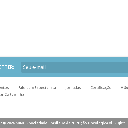
ETTER:
entos
Fale com Especialista
Jornadas
Certificação
A S
ar Carteirinha
t © 2026 SBNO - Sociedade Brasileira de Nutrição Oncologica All Rights