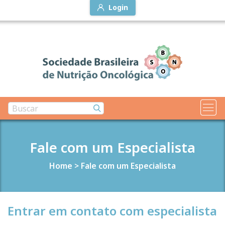
Login
Fale com um Especialista
Home
>
Fale com um Especialista
Entrar em contato com especialista