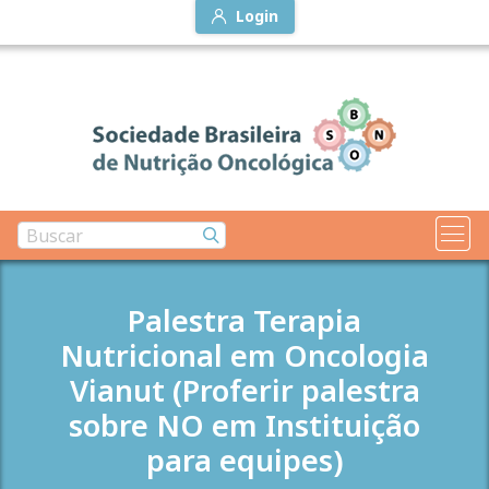
Login
Palestra Terapia
Nutricional em Oncologia
Vianut (Proferir palestra
sobre NO em Instituição
para equipes)