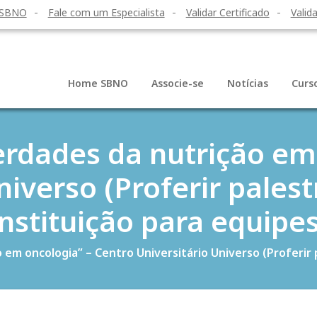
 SBNO
Fale com um Especialista
Validar Certificado
Valida
Home SBNO
Associe-se
Notícias
Curs
verdades da nutrição em
niverso (Proferir pale
Instituição para equipes
o em oncologia” – Centro Universitário Universo (Proferir