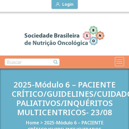
Login
2025-Módulo 6 – PACIENTE
CRÍTICO/GUIDELINES/CUIDAD
PALIATIVOS/INQUÉRITOS
MULTICENTRICOS- 23/08
Home
>
2025-Módulo 6 – PACIENTE