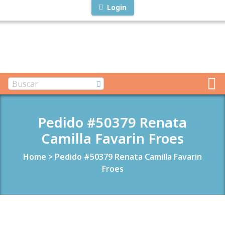
Login
Pedido #50379 Renata
Camilla Favarin Froes
Home
>
Pedido #50379 Renata Camilla Favarin
Froes