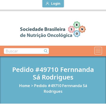
Login
Pedido #49710 Fernnanda
Sá Rodrigues
Home
>
Pedido #49710 Fernnanda Sá
Rodrigues