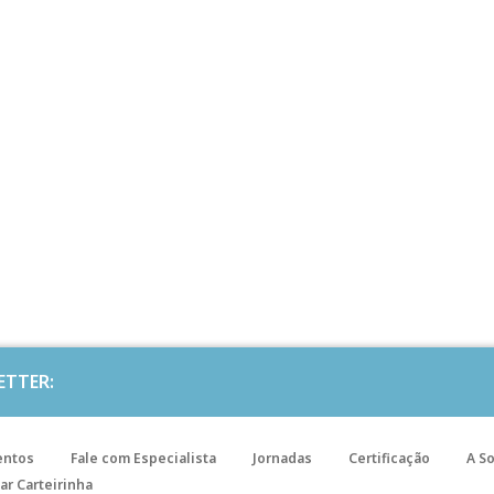
ETTER:
entos
Fale com Especialista
Jornadas
Certificação
A S
ar Carteirinha