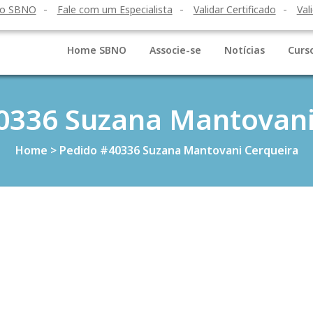
to SBNO
Fale com um Especialista
Validar Certificado
Val
Home SBNO
Associe-se
Notícias
Curs
0336 Suzana Mantovani
Home
>
Pedido #40336 Suzana Mantovani Cerqueira