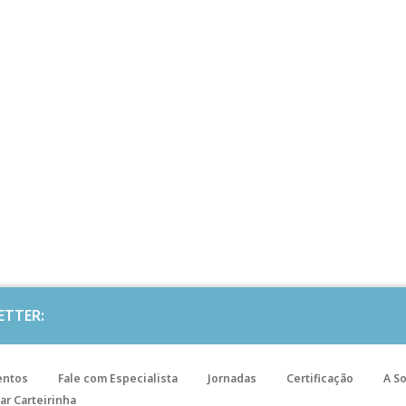
ETTER:
entos
Fale com Especialista
Jornadas
Certificação
A S
ar Carteirinha